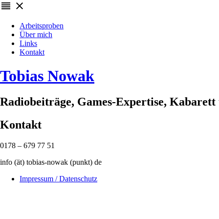
reorder
close
Arbeitsproben
Über mich
Links
Kontakt
Tobias Nowak
Radiobeiträge, Games-Expertise, Kabarett
Kontakt
0178 – 679 77 51
info (ät) tobias-nowak (punkt) de
Impressum / Datenschutz