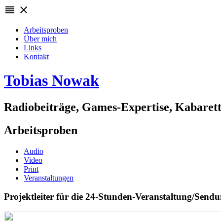
reorder
close
Arbeitsproben
Über mich
Links
Kontakt
Tobias Nowak
Radiobeiträge, Games-Expertise, Kabarett
Arbeitsproben
Audio
Video
Print
Veranstaltungen
Projektleiter für die 24-Stunden-Veranstaltung/Sen